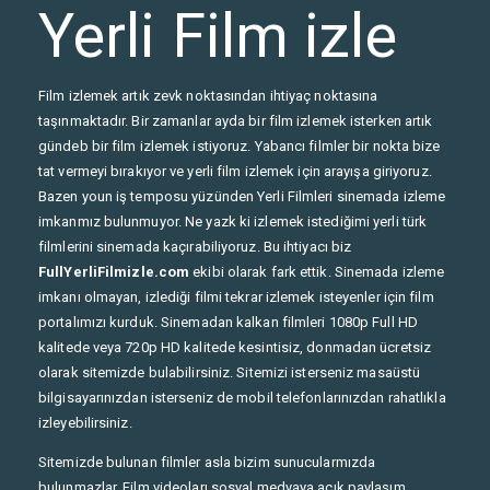
Yerli Film izle
Film izlemek artık zevk noktasından ihtiyaç noktasına
taşınmaktadır. Bir zamanlar ayda bir film izlemek isterken artık
gündeb bir film izlemek istiyoruz. Yabancı filmler bir nokta bize
tat vermeyi bırakıyor ve yerli film izlemek için arayışa giriyoruz.
Bazen youn iş temposu yüzünden Yerli Filmleri sinemada izleme
imkanmız bulunmuyor. Ne yazk ki izlemek istediğimi yerli türk
filmlerini sinemada kaçırabiliyoruz. Bu ihtiyacı biz
FullYerliFilmizle.com
ekibi olarak fark ettik. Sinemada izleme
imkanı olmayan, izlediği filmi tekrar izlemek isteyenler için film
portalımızı kurduk. Sinemadan kalkan filmleri 1080p Full HD
kalitede veya 720p HD kalitede kesintisiz, donmadan ücretsiz
olarak sitemizde bulabilirsiniz. Sitemizi isterseniz masaüstü
bilgisayarınızdan isterseniz de mobil telefonlarınızdan rahatlıkla
izleyebilirsiniz.
Sitemizde bulunan filmler asla bizim sunucularmızda
bulunmazlar. Film videoları sosyal medyaya açık paylaşım