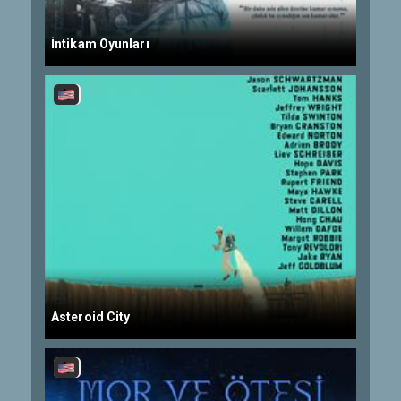
İntikam Oyunları
Asteroid City