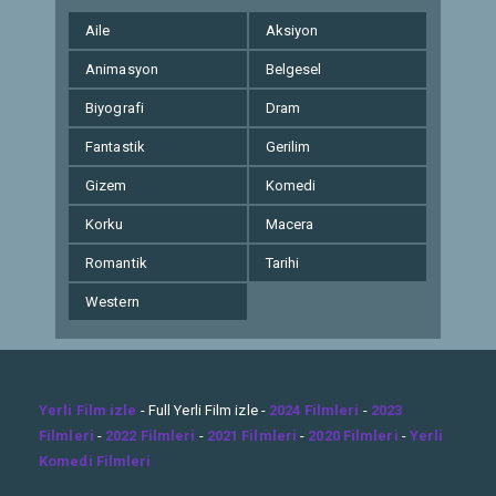
Aile
Aksiyon
Animasyon
Belgesel
Biyografi
Dram
Fantastik
Gerilim
Gizem
Komedi
Korku
Macera
Romantik
Tarihi
Western
Yerli Film izle
- Full Yerli Film izle -
2024 Filmleri
-
2023
Filmleri
-
2022 Filmleri
-
2021 Filmleri
-
2020 Filmleri
-
Yerli
Komedi Filmleri