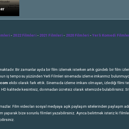
mer
lmleri
-
2022 Filmleri
-
2021 Filmleri
-
2020 Filmleri
-
Yerli Komedi Filmle
ktadır. Bir zamanlar ayda bir film izlemek isterken artık gündeb bir film izlem
n youn iş temposu yüzünden Yerli Filmleri sinemada izleme imkanmız bulunmuyor. 
e.com
ekibi olarak fark ettik. Sinemada izleme imkanı olmayan, izlediği filmi tek
HD kalitede kesintisiz, donmadan ücretsiz olarak sitemizde bulabilirsiniz. Si
mazlar. Film videoları sosyal medyaya açık paylaşım sitelerinden paylaşım a
yaparak bize sorunlu filmleri yazabilirsiniz. Ayrıca belirtmek isteriz ki filmle
lirsiniz.