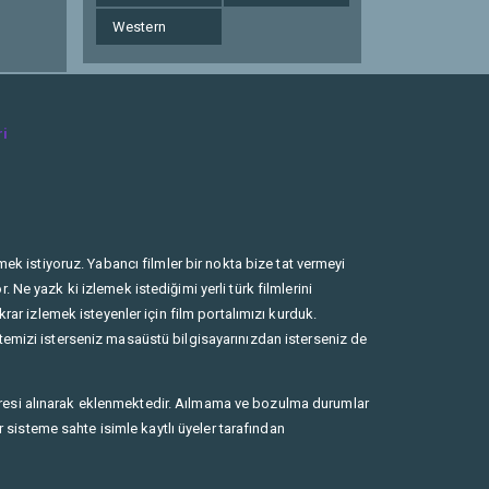
Western
ri
ek istiyoruz. Yabancı filmler bir nokta bize tat vermeyi
Ne yazk ki izlemek istediğimi yerli türk filmlerini
rar izlemek isteyenler için film portalımızı kurduk.
temizi isterseniz masaüstü bilgisayarınızdan isterseniz de
dresi alınarak eklenmektedir. Aılmama ve bozulma durumlar
r sisteme sahte isimle kaytlı üyeler tarafından