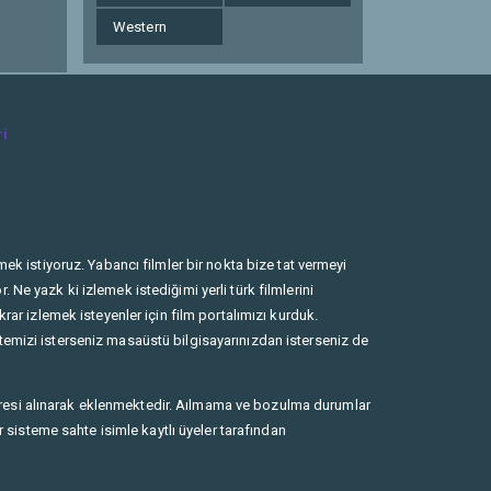
Western
ri
ek istiyoruz. Yabancı filmler bir nokta bize tat vermeyi
Ne yazk ki izlemek istediğimi yerli türk filmlerini
rar izlemek isteyenler için film portalımızı kurduk.
temizi isterseniz masaüstü bilgisayarınızdan isterseniz de
dresi alınarak eklenmektedir. Aılmama ve bozulma durumlar
r sisteme sahte isimle kaytlı üyeler tarafından