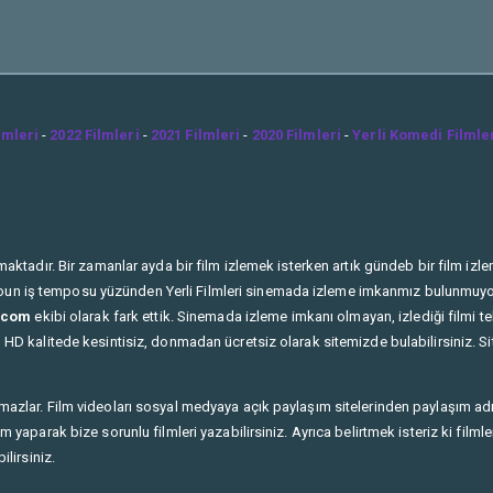
lmleri
-
2022 Filmleri
-
2021 Filmleri
-
2020 Filmleri
-
Yerli Komedi Filmle
ktadır. Bir zamanlar ayda bir film izlemek isterken artık gündeb bir film izlem
n youn iş temposu yüzünden Yerli Filmleri sinemada izleme imkanmız bulunmuyor. 
e.com
ekibi olarak fark ettik. Sinemada izleme imkanı olmayan, izlediği filmi tek
HD kalitede kesintisiz, donmadan ücretsiz olarak sitemizde bulabilirsiniz. Si
mazlar. Film videoları sosyal medyaya açık paylaşım sitelerinden paylaşım a
yaparak bize sorunlu filmleri yazabilirsiniz. Ayrıca belirtmek isteriz ki filmle
lirsiniz.