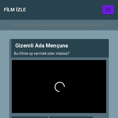
FILM IZLE
Toggl
naviga
Gizemli Ada Mençuna
Bu filme oy vermek ister misiniz?