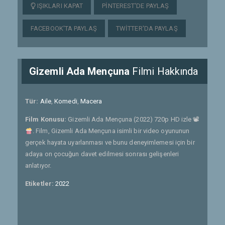
IŞIKLARI KAPAT
PINTEREST'DE PAYLAŞ
FACEBOOK'TA PAYLAŞ
TWITTER'DA PAYLAŞ
Gizemli Ada Mençuna
Filmi Hakkında
Tür:
Aile
,
Komedi
,
Macera
Film Konusu:
Gizemli Ada Mençuna (2022) 720p HD izle 📽
. Film, Gizemli Ada Mençuna isimli bir video oyununun
gerçek hayata uyarlanması ve bunu deneyimlemesi için bir
adaya on çocuğun davet edilmesi sonrası gelişenleri
anlatıyor.
Etiketler:
2022