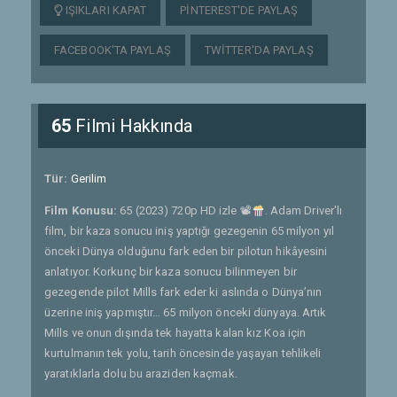
IŞIKLARI KAPAT
PINTEREST'DE PAYLAŞ
FACEBOOK'TA PAYLAŞ
TWITTER'DA PAYLAŞ
65
Filmi Hakkında
Tür:
Gerilim
Film Konusu:
65 (2023) 720p HD izle 📽
. Adam Driver'lı
film, bir kaza sonucu iniş yaptığı gezegenin 65 milyon yıl
önceki Dünya olduğunu fark eden bir pilotun hikâyesini
anlatıyor. Korkunç bir kaza sonucu bilinmeyen bir
gezegende pilot Mills fark eder ki aslında o Dünya’nın
üzerine iniş yapmıştır… 65 milyon önceki dünyaya. Artık
Mills ve onun dışında tek hayatta kalan kız Koa için
kurtulmanın tek yolu, tarih öncesinde yaşayan tehlikeli
yaratıklarla dolu bu araziden kaçmak.